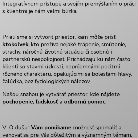
Integratívnom prístupe a svojím premýšľaním o práci
s klientmi je nám veľmi blízka.
Priali sme si vytvoriť priestor, kam môže prísť
ktokoľvek
, kto prežíva nejaké trápenie, smútenie,
strachy, náročnú životnú situáciu či osobnú i
partnerskú nespokojnosť. Prichádzajú ku nám často
klienti so stavmi úzkosti, nepríjemnými pocitmi
rôzneho charakteru, opakujúcimi sa bolesťami hlavy,
žalúdka, bez fyziologických nálezov.
Našou snahou je vytvárať priestor, kde nájdete
pochopenie, ľudskosť a odbornú pomoc
.
V „O dušu“
Vám ponúkame
možnosť spomaliť a
venovať sa pre Vás dôležitým a významným témam,