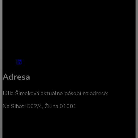
Individuálna do 60 min . / 45 eur.
Párová do 90 min. / 80 eur.
V opodstatnených prípadoch možná zľava.
Kontakt:
mob.: 0948 454 437
mail: julia.simekova@odusu.sk
Adresa
Júlia Šimeková aktuálne pôsobí na adrese:
Na Sihoti 562/4, Žilina 01001