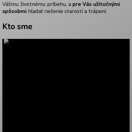
Vášmu životnému príbehu, a
pre Vás užitočnými
spôsobmi
hľadať riešenie starostí a trápení.
Kto sme
Mgr. Júlia Šimeková
Po vyštudovaní Filozofickej fakulty Masarykovej
Univerzity, odbor Psychológia (r.2010) som sa s
nadšením pustila do praktického a fascinujúceho
vzdelávania v Ericksonovskej komunikačnej
psychoterapii v Brne (PhDr. Juraj Barbarič; 350 hod)
a toto nadšenie vzdelávať sa a objavovať si ma drží
dodnes.
Absolvovala som rôzne krátkodobé kurzy (Vladimír
Dvořáček, Jakko Seikulla, Sabine Vermeier, Chana
Rachel Frumin …), ktoré pretavujem do pomoci