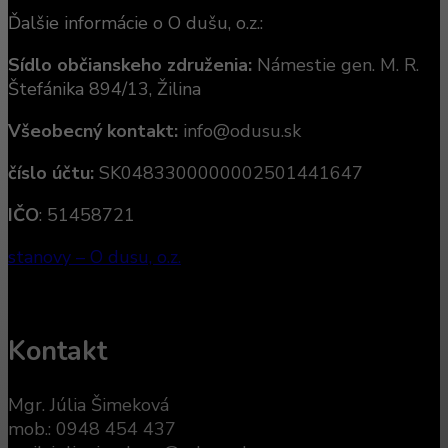
Ďalšie informácie o O dušu, o.z.:
Sídlo občianskeho združenia:
Námestie gen. M. R.
Štefánika 894/13, Žilina
Všeobecný kontakt:
info@odusu.sk
číslo účtu:
SK0483300000002501441647
IČO
: 51458721
stanovy – O dusu, o.z.
Kontakt
Mgr. Júlia Šimeková
mob.: 0948 454 437