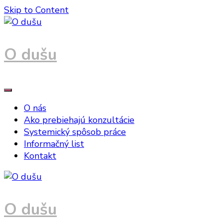
Skip to Content
O dušu
O nás
Ako prebiehajú konzultácie
Systemický spôsob práce
Informačný list
Kontakt
O dušu