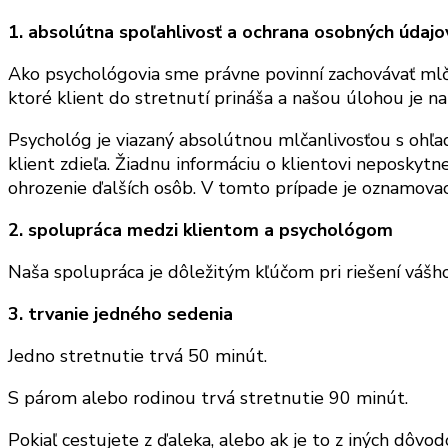
1. absolútna spoľahlivosť a ochrana osobných údajo
Ako psychológovia sme právne povinní zachovávať mlča
ktoré klient do stretnutí prináša a našou úlohou je na
Psychológ je viazaný absolútnou mlčanlivosťou s ohľad
klient zdieľa. Žiadnu informáciu o klientovi neposkytn
ohrozenie ďalších osôb. V tomto prípade je oznamovacia
2.
spolupráca medzi klientom a psychológom
Naša spolupráca je dôležitým kľúčom pri riešení váš
3. trvanie jedného sedenia
Jedno stretnutie trvá 50 minút.
S párom alebo rodinou trvá stretnutie 90 minút.
Pokiaľ cestujete z ďaleka, alebo ak je to z iných dôv