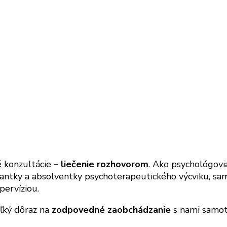
 konzultácie
– liečenie rozhovorom
. Ako psychológovi
tantky a absolventky psychoterapeutického výcviku, sam
ervíziou.
ý dôraz na
zodpovedné zaobchádzanie
s nami samot