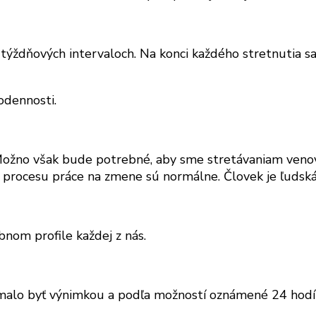
týždňových intervaloch. Na konci každého stretnutia 
odennosti.
žno však bude potrebné, aby sme stretávaniam venovali
ka procesu práce na zmene sú normálne. Človek je ľudská 
bnom profile každej z nás.
alo byť výnimkou a podľa možností oznámené 24 hodín