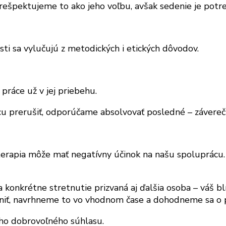
 rešpektujeme to ako jeho voľbu, avšak sedenie je potr
i sa vylučujú z metodických i etických dôvodov.
práce už v jej priebehu.
cu prerušiť, odporúčame absolvovať posledné – závereč
terapia môže mať negatívny účinok na našu spoluprácu.
nkrétne stretnutie prizvaná aj ďalšia osoba – váš blíz
čniť, navrhneme to vo vhodnom čase a dohodneme sa o 
ho dobrovoľného súhlasu.