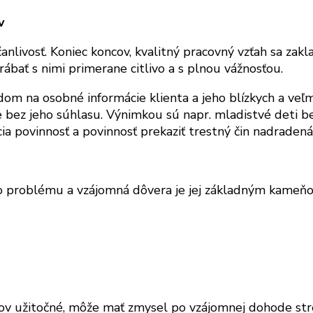
v
nlivosť. Koniec koncov, kvalitný pracovný vzťah sa zak
rábať s nimi primerane citlivo a s plnou vážnosťou.
om na osobné informácie klienta a jeho blízkych a veľm
e bez jeho súhlasu. Výnimkou sú napr. mladistvé deti be
 povinnosť a povinnosť prekaziť trestný čin nadradená p
ho problému a vzájomná dôvera je jej základným kameň
odov užitočné, môže mať zmysel po vzájomnej dohode stre