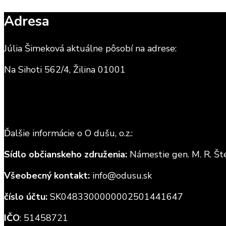
Adresa
Júlia Šimeková aktuálne pôsobí na adrese:
Na Sihoti 562/4, Žilina 01001
Ďalšie informácie o O dušu, o.z.:
Sídlo občianskeho združenia:
Námestie gen. M. R. Šte
Všeobecný kontakt:
info@odusu.sk
číslo účtu:
SK0483300000002501441647
IČO
: 51458721